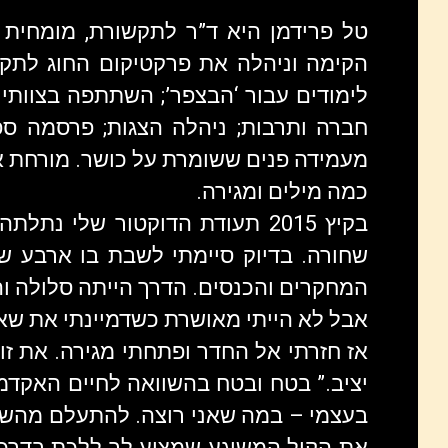
טל פרידמן היא ד”ר לתקשורת, מומחית ו
הקימה וניהלה את פרקטיקום החוג לתקש
לימודים עבור ‘הבצפר’; השתתפה בצוותי 
חברה ותרבות; ניהלה הצגות; פרסמה ספ
מעמידה פנים ששומרת על כושר. מורחת א
כמה מילים ומגירה.
בקיץ 2015 תעודת הדוקטור שלי נ
שחורה. בדיוק סיימתי לשבת בו ארבע שנ
המחקרים והכנסים. הדרך הייתה סלולה וה
אבל לא הייתי מאושרת כשדמיינתי את שאר
אז חזרתי אל החדר ופתחתי מגירה. את זו ש
יציב.” בטח ובטח בהשוואה לחיים האקדמא
בעצמי – במה שאני רוצה. להתעלם מהשיק
את הקול המשוגע שמציע לך ללכת בדרכ