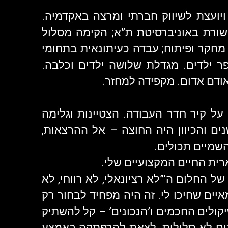
יועצת לשיווק חברתי ומרצה באקדמיה.
ורת באוניברסיטת ת”א; הקימה מסלול
מחקר ופיתוח; עבדה כעיתונאית בתחומי
ר ילדים. מגדלת שלושה ילדים וכלבה.
ודם אדום. מקפידה למחזר.
תלתה על קיר חדר העבודה. הצטיינות וגלימה
ים והכיוון היה החוצה – אל ההרצאות,
שמיים תכולים.
ית החיים המקצועיים שלי.
ל החלום ה'”לא רציונאלי, לא רווחי, לא
יים שחיכו לי. זה היה מפחיד לבחור רק
ולים החכמים ו’הנכונים’ – קל להשתיק
ים לא סלולות. לצאת להרפתקה באמצע